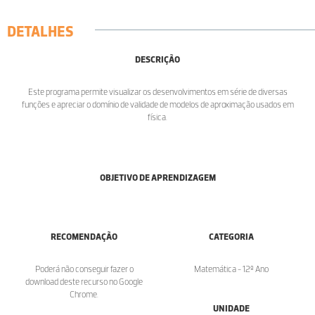
DETALHES
DESCRIÇÃO
Este programa permite visualizar os desenvolvimentos em série de diversas
funções e apreciar o domínio de validade de modelos de aproximação usados em
física.
OBJETIVO DE APRENDIZAGEM
RECOMENDAÇÃO
CATEGORIA
Poderá não conseguir fazer o
Matemática - 12º Ano
download deste recurso no Google
Chrome.
UNIDADE