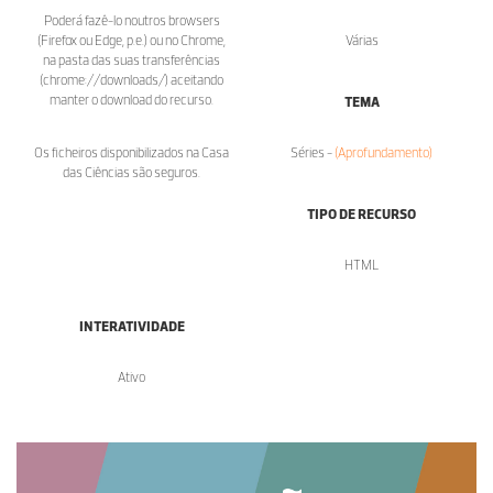
Poderá fazê-lo noutros browsers
(Firefox ou Edge, p.e.) ou no Chrome,
Várias
na pasta das suas transferências
(chrome://downloads/) aceitando
manter o download do recurso.
TEMA
Os ficheiros disponibilizados na Casa
Séries -
(Aprofundamento)
das Ciências são seguros.
TIPO DE RECURSO
HTML
INTERATIVIDADE
Ativo