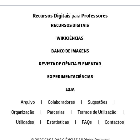
Recursos Digitais
para
Professores
RECURSOS DIGITAIS
WIKICIÊNCIAS
BANCO DE IMAGENS
REVISTA DE CIÊNCIA ELEMENTAR
EXPERIMENTACIÊNCIAS
LOJA
Arquivo
|
Colaboradores
|
Sugestões
|
Organização
|
Parcerias
|
Termos de Utilização
|
Utilidades
|
Estatísticas
|
FAQs
|
Contactos
© 2026 CASA DAS CIÊNCIAS All Rights Reserved