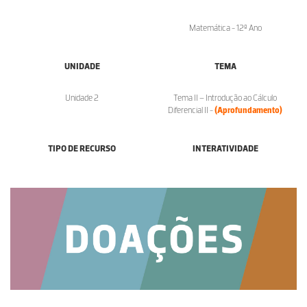
Matemática - 12º Ano
UNIDADE
TEMA
Unidade 2
Tema II – Introdução ao Cálculo
Diferencial II -
(Aprofundamento)
TIPO DE RECURSO
INTERATIVIDADE