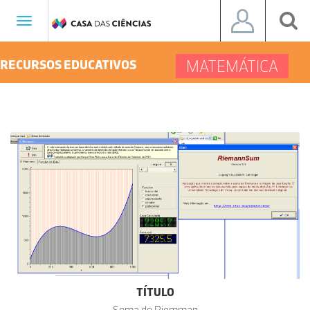
Toggle
navigation
MATEMÁTICA
RECURSOS EDUCATIVOS
TÍTULO
Soma de Riemman