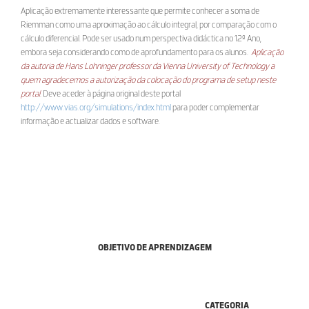
Aplicação extremamente interessante que permite conhecer a soma de
Riemman como uma aproximação ao cálculo integral, por comparação com o
cálculo diferencial. Pode ser usado num perspectiva didáctica no 12º Ano,
embora seja considerando como de aprofundamento para os alunos.
Aplicação
da autoria de Hans Lohninger professor da Vienna University of Technology a
quem agradecemos a autorização da colocação do programa de setup neste
portal.
Deve aceder à página original deste portal
http://www.vias.org/simulations/index.html
para poder complementar
informação e actualizar dados e software.
OBJETIVO DE APRENDIZAGEM
CATEGORIA