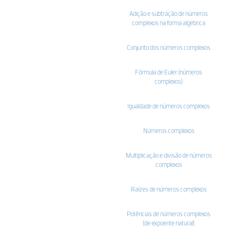
Adição e subtração de números
complexos na forma algébrica
Conjunto dos números complexos
Fórmula de Euler (números
complexos)
Igualdade de números complexos
Números complexos
Multiplicação e divisão de números
complexos
Raízes de números complexos
Potências de números complexos
(de expoente natural)