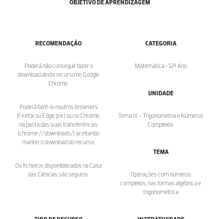
OBJETIVO DE APRENDIZAGEM
RECOMENDAÇÃO
CATEGORIA
Poderá não conseguir fazer o
Matemática - 12º Ano
download deste recurso no Google
Chrome.
UNIDADE
Poderá fazê-lo noutros browsers
(Firefox ou Edge, p.e.) ou no Chrome,
Tema III – Trigonometria e Números
na pasta das suas transferências
Complexos
(chrome://downloads/) aceitando
manter o download do recurso.
TEMA
Os ficheiros disponibilizados na Casa
das Ciências são seguros.
Operações com números
complexos, nas formas algébrica e
trigonométrica