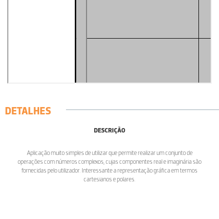
DETALHES
DESCRIÇÃO
Aplicação muito simples de utilizar que permite realizar um conjunto de
operações com números complexos, cujas componentes real e imaginária são
fornecidas pelo utilizador. Interessante a representação gráfica em termos
cartesianos e polares.