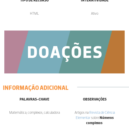
TIPO DE RECURSO
INTERATIVIDADE
HTML
Ativo
INFORMAÇÃO ADICIONAL
PALAVRAS-CHAVE
OBSERVAÇÕES
Matemática, complexos, calculadora
Artigos na
Revista de Ciência
Elementar
sobre
Números
complexos
: