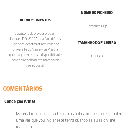
NOME DO FICHEIRO
AGRADECIMENTOS
Complexos.zip
Da autoria do professor Jean-
Jacques ROUSSEAU da Faculté des
TAMANHO DO FICHEIRO
Sciences exactes et naturelles da
Université du Maine - Le Mans a
quem agradecemos a disponibilidade
6.99 KB
para colocação deste material no
nosso portal.
COMENTÁRIOS
Conceição Armas
Material muito importante para as aulas on-line sobre complexos,
uma vez que vou iniciar este tema quando as aulas on-line
reabrirem.