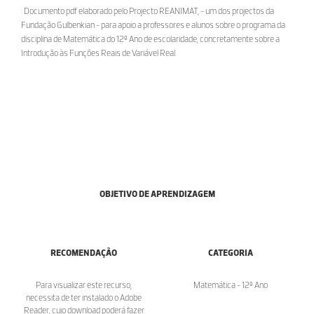
: Documento pdf elaborado pelo Projecto REANIMAT, - um dos projectos da
Fundação Gulbenkian - para apoio a professores e alunos sobre o programa da
disciplina de Matemática do 12º Ano de escolaridade, concretamente sobre a
Introdução às Funções Reais de Variável Real.
OBJETIVO DE APRENDIZAGEM
RECOMENDAÇÃO
CATEGORIA
Para visualizar este recurso,
Matemática - 12º Ano
necessita de ter instalado o Adobe
Reader, cujo download poderá fazer