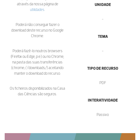
através da nossa página de
UNIDADE
utilidades
.
-
Poderá não conseguir fazer o
download deste recurso no Google
Chrome.
TEMA
Poderá fazê-lo noutros browsers
-
(Firefox ou Edge, p.e.) ou no Chrome,
na pasta das suas transferências
(chrome://downloads/) aceitando
TIPO DE RECURSO
manter o download do recurso.
PDF
Os ficheiros disponibilizados na Casa
das Ciências são seguros.
INTERATIVIDADE
Passivo