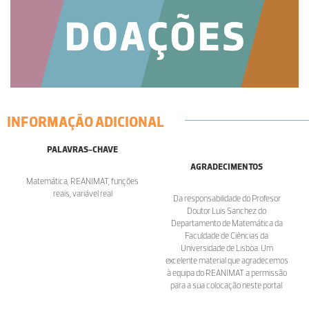
INFORMAÇÃO ADICIONAL
PALAVRAS-CHAVE
AGRADECIMENTOS
Matemática, REANIMAT, funções
reais, variável real
Da responsabilidade do Profesor
Doutor Luis Sanchez do
Departamento de Matemática da
Faculdade de Ciências da
Universidade de Lisboa. Um
excelente material que agradecemos
à equipa do REANIMAT a permissão
para a sua colocação neste portal.