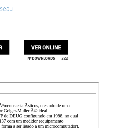
sseau
R
VER ONLINE
Nº DOWNLOADS
222