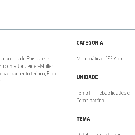
CATEGORIA
stribuição de Poisson se
Matemática - 12º Ano
m contador Geiger-Muller.
ompanhamento teórico, É um
UNIDADE
.
Tema I – Probabilidades e
Combinatória
TEMA
Distribuição de frequências