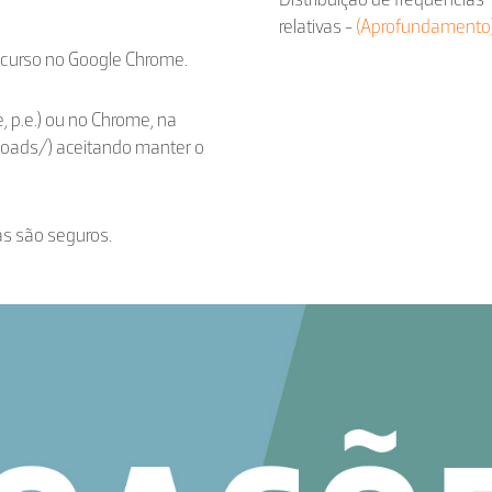
relativas -
(Aprofundamento
ecurso no Google Chrome.
, p.e.) ou no Chrome, na
loads/) aceitando manter o
as são seguros.