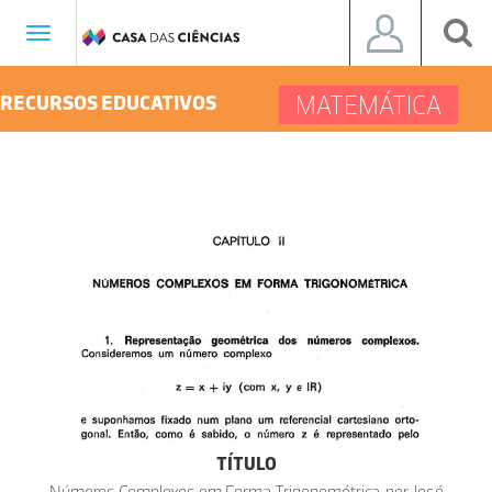
Toggle
navigation
MATEMÁTICA
RECURSOS EDUCATIVOS
TÍTULO
Números Complexos em Forma Trigonométrica, por José