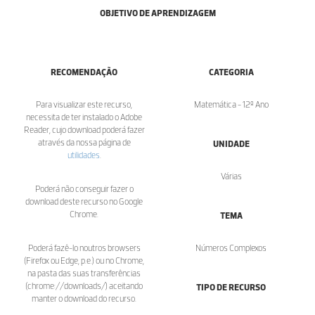
OBJETIVO DE APRENDIZAGEM
RECOMENDAÇÃO
CATEGORIA
Para visualizar este recurso,
Matemática - 12º Ano
necessita de ter instalado o Adobe
Reader, cujo download poderá fazer
através da nossa página de
UNIDADE
utilidades
.
Várias
Poderá não conseguir fazer o
download deste recurso no Google
Chrome.
TEMA
Poderá fazê-lo noutros browsers
Números Complexos
(Firefox ou Edge, p.e.) ou no Chrome,
na pasta das suas transferências
(chrome://downloads/) aceitando
TIPO DE RECURSO
manter o download do recurso.