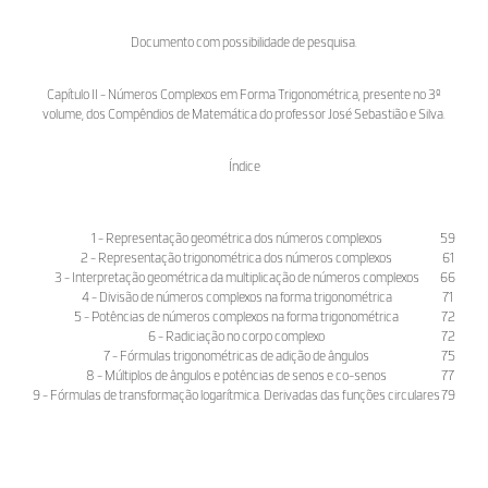
Documento com possibilidade de pesquisa.
Capítulo II - Números Complexos em Forma Trigonométrica, presente no 3º
volume, dos Compêndios de Matemática do professor José Sebastião e Silva.
Índice
1 - Representação geométrica dos números complexos
59
2 - Representação trigonométrica dos números complexos
61
3 - Interpretação geométrica da multiplicação de números complexos
66
4 - Divisão de números complexos na forma trigonométrica
71
5 - Potências de números complexos na forma trigonométrica
72
6 - Radiciação no corpo complexo
72
7 - Fórmulas trigonométricas de adição de ângulos
75
8 - Múltiplos de ângulos e potências de senos e co-senos
77
9 - Fórmulas de transformação logarítmica. Derivadas das funções circulares
79