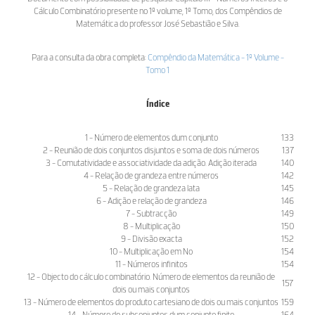
Cálculo Combinatório presente no 1º volume, 1º Tomo, dos Compêndios de
Matemática do professor José Sebastião e Silva.
Para a consulta da obra completa:
Compêndio da Matemática - 1º Volume -
Tomo 1
Índice
1 - Número de elementos dum conjunto
133
2 - Reunião de dois conjuntos disjuntos e soma de dois números
137
3 - Comutatividade e associatividade da adição. Adição iterada
140
4 - Relação de grandeza entre números
142
5 - Relação de grandeza lata
145
6 - Adição e relação de grandeza
146
7 - Subtracção
149
8 - Multiplicação
150
9 - Divisão exacta
152
10 - Multiplicação em No
154
11 - Números infinitos
154
12 - Objecto do cálculo combinatório. Número de elementos da reunião de
157
dois ou mais conjuntos
13 - Número de elementos do produto cartesiano de dois ou mais conjuntos
159
14 - Número de subconjuntos dum conjunto finito
164