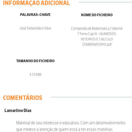
INFORMAÇÃO ADICIONAL
PALAVRAS-CHAVE
NOME DO FICHEIRO
José Sebastião e Silva
Compendio de Matematica 1 Volume
1 Tomo Cap III - NUMEROS
INTEIROS E CALCULO
COMBINATORIO.pdf
TAMANHO DO FICHEIRO
3.72 MB
COMENTÁRIOS
Lamartine Dias
Material de seu interesse e educativo. Com um desenvolvimento
que merece a atenção de quem está a ter estas matérias.