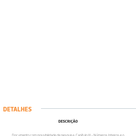
DETALHES
DESCRIÇÃO
Documento com possibilidade de pesquisa. Capítulo III - Números Inteiros e o