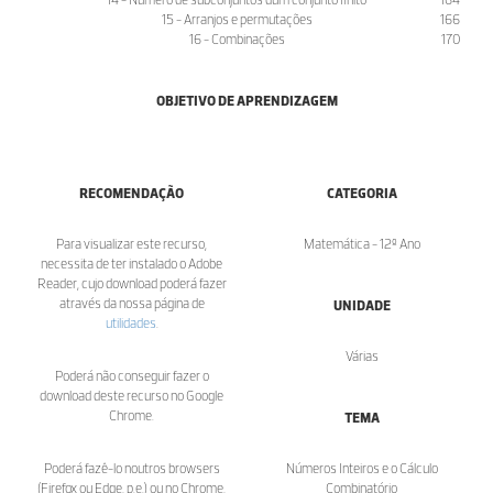
15 - Arranjos e permutações
166
16 - Combinações
170
OBJETIVO DE APRENDIZAGEM
RECOMENDAÇÃO
CATEGORIA
Para visualizar este recurso,
Matemática - 12º Ano
necessita de ter instalado o Adobe
Reader, cujo download poderá fazer
através da nossa página de
UNIDADE
utilidades
.
Várias
Poderá não conseguir fazer o
download deste recurso no Google
Chrome.
TEMA
Poderá fazê-lo noutros browsers
Números Inteiros e o Cálculo
(Firefox ou Edge, p.e.) ou no Chrome,
Combinatório