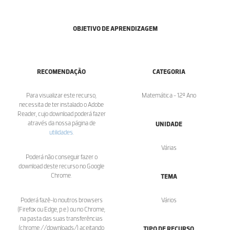
OBJETIVO DE APRENDIZAGEM
RECOMENDAÇÃO
CATEGORIA
Para visualizar este recurso,
Matemática - 12º Ano
necessita de ter instalado o Adobe
Reader, cujo download poderá fazer
através da nossa página de
UNIDADE
utilidades
.
Várias
Poderá não conseguir fazer o
download deste recurso no Google
Chrome.
TEMA
Poderá fazê-lo noutros browsers
Vários
(Firefox ou Edge, p.e.) ou no Chrome,
na pasta das suas transferências
(chrome://downloads/) aceitando
TIPO DE RECURSO