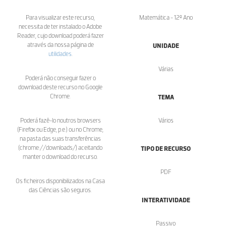
Para visualizar este recurso,
Matemática - 12º Ano
necessita de ter instalado o Adobe
Reader, cujo download poderá fazer
através da nossa página de
UNIDADE
utilidades
.
Várias
Poderá não conseguir fazer o
download deste recurso no Google
Chrome.
TEMA
Poderá fazê-lo noutros browsers
Vários
(Firefox ou Edge, p.e.) ou no Chrome,
na pasta das suas transferências
(chrome://downloads/) aceitando
TIPO DE RECURSO
manter o download do recurso.
PDF
Os ficheiros disponibilizados na Casa
das Ciências são seguros.
INTERATIVIDADE
Passivo