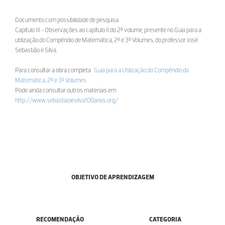
Documento com possibilidade de pesquisa.
Capítulo III - Observações ao capítulo II do 2º volume, presente no Guia para a
utilização do Compêndio de Matemática, 2º e 3º Volumes, do professor José
Sebastião e Silva.
Para consultar a obra completa:
Guia para a Utilização do Compêndio da
Matemática, 2º e 3º Volumes
Pode ainda consultar outros materiais em:
http://www.sebastiaoesilva100anos.org/
OBJETIVO DE APRENDIZAGEM
RECOMENDAÇÃO
CATEGORIA