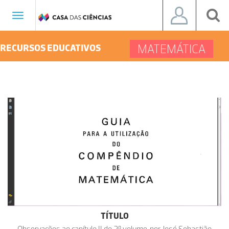
Toggle
navigation
MATEMÁTICA
RECURSOS EDUCATIVOS
TÍTULO
Observações ao capítulo II do 2º volume, por José Sebastião