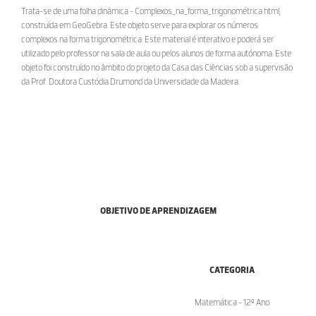
Trata-se de uma folha dinâmica - Complexos_na_forma_trigonométrica.html,
construída em GeoGebra. Este objeto serve para explorar os números
complexos na forma trigonométrica. Este material é interativo e poderá ser
utilizado pelo professor na sala de aula ou pelos alunos de forma autónoma. Este
objeto foi construído no âmbito do projeto da Casa das Ciências sob a supervisão
da Prof. Doutora Custódia Drumond da Universidade da Madeira.
OBJETIVO DE APRENDIZAGEM
CATEGORIA
Matemática - 12º Ano