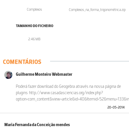
Complexos
Complexos_na_forma_trigonométrica.zip
TAMANHO DO FICHEIRO
2.46 MB
COMENTÁRIOS
Guilherme Monteiro Webmaster
Poderá fazer download do Geogebra através na nossa página de
plugins: http://www.casadasciencias.org/index.php?
option=com_content&view=article&id=40&Itemid=52&menu=133&in
20-05-2014
Maria Fernanda da Conceição mendes