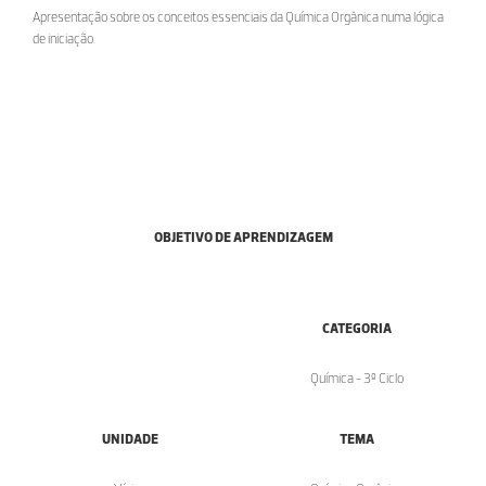
Apresentação sobre os conceitos essenciais da Química Orgânica numa lógica
de iniciação.
OBJETIVO DE APRENDIZAGEM
CATEGORIA
Química - 3º Ciclo
UNIDADE
TEMA