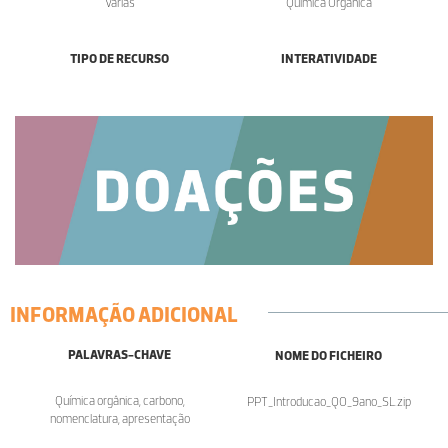
Várias
Química Orgânica
TIPO DE RECURSO
INTERATIVIDADE
INFORMAÇÃO ADICIONAL
PALAVRAS-CHAVE
NOME DO FICHEIRO
Química orgânica, carbono,
PPT_Introducao_QO_9ano_SL.zip
nomenclatura, apresentação