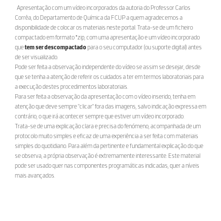
Apresentação com um vídeo incorporados da autoria do Professor Carlos
Corrêa, do Departamento de Química da FCUP a quem agradecemos a
disponibilidade de colocar os materiais neste portal. Trata-se de um ficheiro
compactado em formato *zip, com uma apresentação e um vídeo incorporado
que
tem ser descompactado
para o seu computador (ou suporte digital) antes
de ser visualizado.
Pode ser feita a observação independente do vídeo se assim se desejar, desde
que se tenha a atenção de referir os cuidados a ter em termos laboratoriais para
a execução destes procedimentos laboratoriais.
Para ser feita a observação da apresentação com o vídeo inserido, tenha em
atenção que deve sempre "clicar" fora das imagens, salvo indicação expressa em
contrário, o que irá acontecer sempre que estiver um vídeo incorporado.
Trata-se de uma explicação clara e precisa do fenómeno, acompanhada de um
protocolo muito simples e eficaz de uma experiência a ser feita com materiais
simples do quotidiano. Para além da pertinente e fundamental explicação do que
se observa, a própria observação é extremamente interessante. Este material
pode ser usado quer nas componentes programáticas indicadas, quer a níveis
mais avançados.