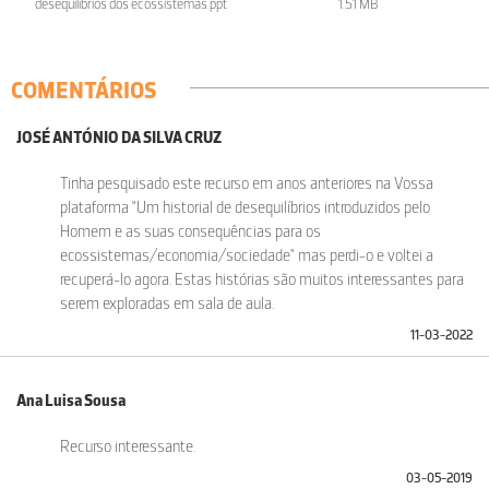
desequilíbrios dos ecossistemas.ppt
1.51 MB
COMENTÁRIOS
JOSÉ ANTÓNIO DA SILVA CRUZ
Tinha pesquisado este recurso em anos anteriores na Vossa
plataforma "Um historial de desequilíbrios introduzidos pelo
Homem e as suas consequências para os
ecossistemas/economia/sociedade" mas perdi-o e voltei a
recuperá-lo agora. Estas histórias são muitos interessantes para
serem exploradas em sala de aula.
11-03-2022
Ana Luisa Sousa
Recurso interessante.
03-05-2019