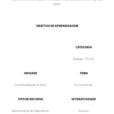
clipart.
OBJETIVO DE APRENDIZAGEM
CATEGORIA
Biologia - 3º Ciclo
UNIDADE
TEMA
Sustentabilidade na Terra
Ecossistemas
TIPO DE RECURSO
INTERATIVIDADE
Apresentação de Diapositivos
Passivo