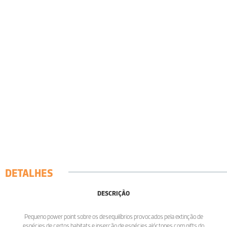
DETALHES
DESCRIÇÃO
Pequeno power point sobre os desequilíbrios provocados pela extinção de
espécies de certos habitats e inserção de espécies alóctones com gifts do