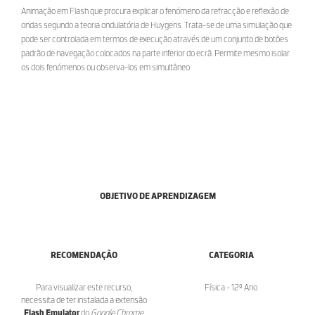
Animação em Flash que procura explicar o fenómeno da refracção e reflexão de
ondas segundo a teoria ondulatória de Huygens. Trata-se de uma simulação que
pode ser controlada em termos de execução através de um conjunto de botões
padrão de navegação colocados na parte inferior do ecrã. Permite mesmo isolar
os dois fenómenos ou observa-los em simultâneo
OBJETIVO DE APRENDIZAGEM
RECOMENDAÇÃO
CATEGORIA
Para visualizar este recurso,
Física - 12º Ano
necessita de ter instalada a extensão
Flash Emulator
do
Google Chrome
,