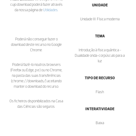
cujo download poderá fazer através
UNIDADE
da nossa página de
Utilidades
.
Unidade III: Física moderna
TEMA
Poderá não conseguir fazer o
download deste recurso no Google
Chrome.
Introdução à física quântica -
Dualidade onda-corpúsculo para a
luz
Poderá fazê-lo noutros browsers
(Firefox ou Edge, p.e.) ou no Chrome,
na pasta das suas transferências
TIPO DE RECURSO
(chrome://downloads/) aceitando
manter o download do recurso.
Flash
Os ficheiros disponibilizados na Casa
das Ciências são seguros.
INTERATIVIDADE
Baixa