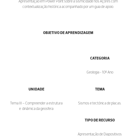
Apresentação em Power Point sobre a sismicidade nos Açores com
contextualização histórica acompanhado por um guia de apoio.
OBJETIVO DE APRENDIZAGEM
CATEGORIA
Geologia - 10º Ano
UNIDADE
TEMA
Tema III – Compreender a estrutura
Sismos e tectónica de placas.
e dinâmica da geosfera
TIPO DE RECURSO
Apresentação de Diapositivos