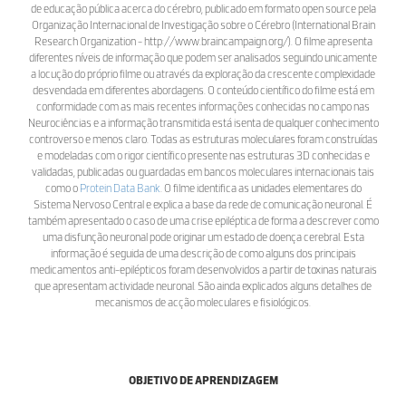
de educação pública acerca do cérebro, publicado em formato open source pela
Organização Internacional de Investigação sobre o Cérebro (International Brain
Research Organization - http://www.braincampaign.org/). O filme apresenta
diferentes níveis de informação que podem ser analisados seguindo unicamente
a locução do próprio filme ou através da exploração da crescente complexidade
desvendada em diferentes abordagens. O conteúdo científico do filme está em
conformidade com as mais recentes informações conhecidas no campo nas
Neurociências e a informação transmitida está isenta de qualquer conhecimento
controverso e menos claro. Todas as estruturas moleculares foram construídas
e modeladas com o rigor científico presente nas estruturas 3D conhecidas e
validadas, publicadas ou guardadas em bancos moleculares internacionais tais
como o
Protein Data Bank
. O filme identifica as unidades elementares do
Sistema Nervoso Central e explica a base da rede de comunicação neuronal. É
também apresentado o caso de uma crise epiléptica de forma a descrever como
uma disfunção neuronal pode originar um estado de doença cerebral. Esta
informação é seguida de uma descrição de como alguns dos principais
medicamentos anti-epilépticos foram desenvolvidos a partir de toxinas naturais
que apresentam actividade neuronal. São ainda explicados alguns detalhes de
mecanismos de acção moleculares e fisiológicos.
OBJETIVO DE APRENDIZAGEM