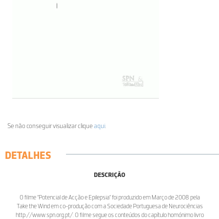
Se não conseguir visualizar clique
aqui
.
DETALHES
DESCRIÇÃO
O filme “Potencial de Acção e Epilepsia” foi produzido em Março de 2008 pela
Take the Wind em co-produção com a Sociedade Portuguesa de Neurociências
http://www.spn.org.pt/. O filme segue os conteúdos do capítulo homónimo livro