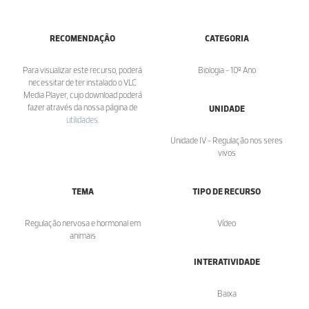
RECOMENDAÇÃO
CATEGORIA
Para visualizar este recurso, poderá
Biologia - 10º Ano
necessitar de ter instalado o VLC
Media Player, cujo download poderá
fazer através da nossa página de
UNIDADE
utilidades
.
Unidade IV - Regulação nos seres
vivos
TEMA
TIPO DE RECURSO
Regulação nervosa e hormonal em
Vídeo
animais
INTERATIVIDADE
Baixa