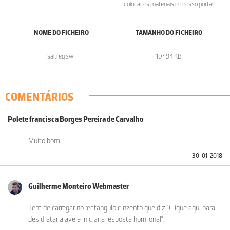
colocar os materiais no nosso portal.
NOME DO FICHEIRO
TAMANHO DO FICHEIRO
saltreg.swf
107.94 KB
COMENTÁRIOS
Polete francisca Borges Pereira de Carvalho
Muito bom
30-01-2018
Guilherme Monteiro Webmaster
Tem de carregar no rectângulo cinzento que diz "Clique aqui para
desidratar a ave e iniciar a resposta hormonal".