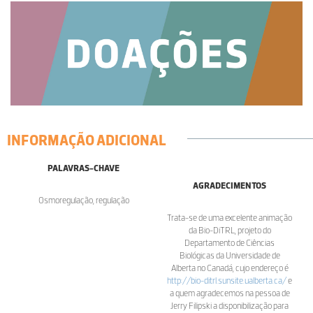
INFORMAÇÃO ADICIONAL
PALAVRAS-CHAVE
AGRADECIMENTOS
Osmoregulação, regulação
Trata-se de uma excelente animação
da Bio-DiTRL, projeto do
Departamento de Ciências
Biológicas da Universidade de
Alberta no Canadá, cujo endereço é
http://bio-ditrl.sunsite.ualberta.ca/
e
a quem agradecemos na pessoa de
Jerry Filipski a disponibilização para