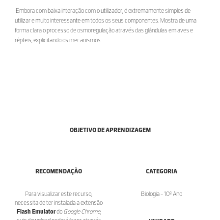
Embora com baixa interação com o utilizador, é extremamente simples de
utilizar e muito interessante em todos os seus componentes. Mostra de uma
forma clara o processo de osmoregulação através das glândulas em aves e
répteis, explicitando os mecanismos.
OBJETIVO DE APRENDIZAGEM
RECOMENDAÇÃO
CATEGORIA
Para visualizar este recurso,
Biologia - 10º Ano
necessita de ter instalada a extensão
Flash Emulator
do
Google Chrome
,