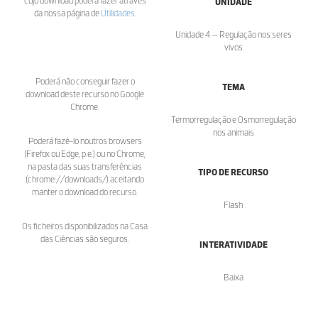
cujo download poderá fazer através
UNIDADE
da nossa página de
Utilidades
.
Unidade 4 — Regulação nos seres
vivos
Poderá não conseguir fazer o
TEMA
download deste recurso no Google
Chrome.
Termorregulação e Osmorregulação
nos animais
Poderá fazê-lo noutros browsers
(Firefox ou Edge, p.e.) ou no Chrome,
na pasta das suas transferências
TIPO DE RECURSO
(chrome://downloads/) aceitando
manter o download do recurso.
Flash
Os ficheiros disponibilizados na Casa
das Ciências são seguros.
INTERATIVIDADE
Baixa