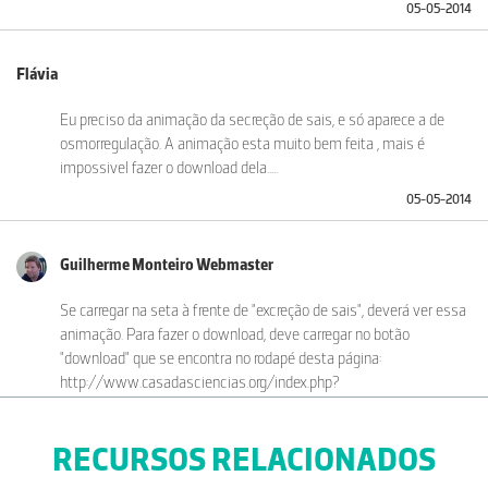
05-05-2014
Flávia
Eu preciso da animação da secreção de sais, e só aparece a de
osmorregulação. A animação esta muito bem feita , mais é
impossivel fazer o download dela.....
05-05-2014
Guilherme Monteiro Webmaster
Se carregar na seta à frente de "excreção de sais", deverá ver essa
animação. Para fazer o download, deve carregar no botão
"download" que se encontra no rodapé desta página:
http://www.casadasciencias.org/index.php?
option=com_docman&task=doc_details&gid=34830664&Itemid=23
Caso não consiga, experimente num outro navegador/browser
RECURSOS RELACIONADOS
(como por exemplo o Google Chrome). Obrigado! Cumprimentos,
05-05-2014