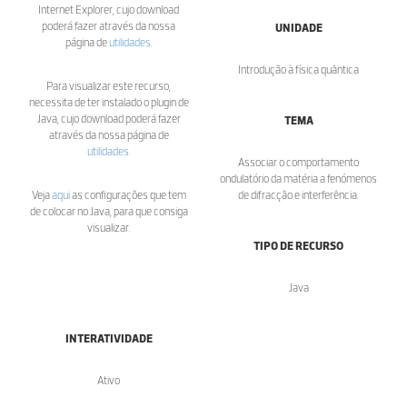
Internet Explorer, cujo download
poderá fazer através da nossa
UNIDADE
página de
utilidades
.
Introdução à física quântica
Para visualizar este recurso,
necessita de ter instalado o plugin de
Java, cujo download poderá fazer
TEMA
através da nossa página de
utilidades
.
Associar o comportamento
ondulatório da matéria a fenómenos
Veja
aqui
as configurações que tem
de difracção e interferência.
de colocar no Java, para que consiga
visualizar.
TIPO DE RECURSO
Java
INTERATIVIDADE
Ativo