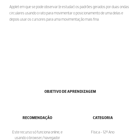
Applet em que se pode observar (e estudar) os padrões gerados por duas ondas
circulares usando o rato para movimentar o posicionamento de uma delas e
depois usar os cursores para uma movimentação mais fina.
OBJETIVO DE APRENDIZAGEM
RECOMENDAÇÃO
CATEGORIA
Este recurso só funciona online, e
Física - 12º Ano
usando o browser/navegador