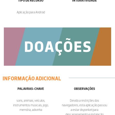
TIPO DE RECURSO
INTERATIVIDADE
Aplicação para Android
INFORMAÇÃO ADICIONAL
PALAVRAS-CHAVE
OBSERVAÇÕES
sons, animais, veículos,
Devido a restrições dos
instrumentos musicais, jogo,
navegadores, esta aplicação passou
memória, adivinha
a estar disponível para
descarregamento e instalação