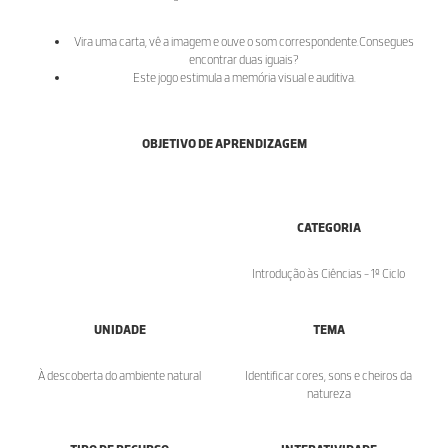
Vira uma carta, vê a imagem e ouve o som correspondente.Consegues
encontrar duas iguais?
Este jogo estimula a memória visual e auditiva.
OBJETIVO DE APRENDIZAGEM
CATEGORIA
Introdução às Ciências - 1º Ciclo
UNIDADE
TEMA
À descoberta do ambiente natural
Identificar cores, sons e cheiros da
natureza