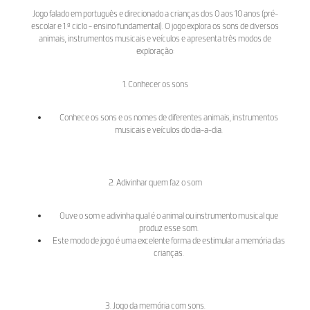
Jogo falado em português e direcionado a crianças dos 0 aos 10 anos (pré-
escolar e 1.º ciclo - ensino fundamental). O jogo explora os sons de diversos
animais, instrumentos musicais e veículos e apresenta três modos de
exploração:
1. Conhecer os sons
Conhece os sons e os nomes de diferentes animais, instrumentos
musicais e veículos do dia-a-dia.
2. Adivinhar quem faz o som
Ouve o som e adivinha qual é o animal ou instrumento musical que
produz esse som.
Este modo de jogo é uma excelente forma de estimular a memória das
crianças.
3. Jogo da memória com sons.