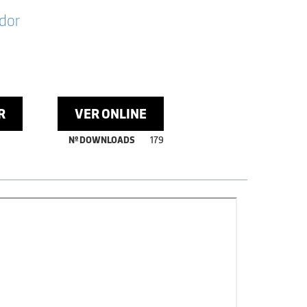
dor
R
VER ONLINE
Nº DOWNLOADS
179