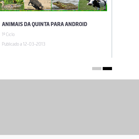
ANIMAIS DA QUINTA PARA ANDROID
1º Ciclo
1º Ciclo
Publicado a 12-03-2013
Publicad