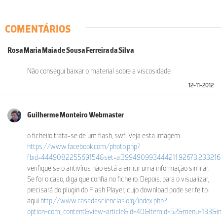
COMENTÁRIOS
Rosa Maria Maia de Sousa Ferreira da Silva
Não consegui baixar o material sobre a viscosidade.
12-11-2012
Guilherme Monteiro Webmaster
o ficheiro trata-se de um flash, swf. Veja esta imagem:
https://www.facebook.com/photo.php?
fbid=444908225569154&set=a.399490993444211.92673.23321
verifique se o antivírus não está a emitir uma informação similar.
Se for o caso, diga que confia no ficheiro. Depois, para o visualizar,
precisará do plugin do Flash Player, cujo download pode ser feito:
aqui
http://www.casadasciencias.org/index.php?
option=com_content&view=article&id=40&Itemid=52&menu=133&in