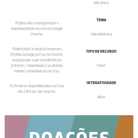
Mecânica
TEMA
Poderá não conseguir fazer o
download deste recurso no Google
Chrome.
Hidrodinâmica
Poderá fazê-lo noutros browsers
TIPO DE RECURSO
(Firefox ou Edge, p.e.) ou no Chrome,
na pasta das suas transferências
(chrome://downloads/) aceitando
Flash
manter o download do recurso.
INTERATIVIDADE
Os ficheiros disponibilizados na Casa
das Ciências são seguros.
Ativo