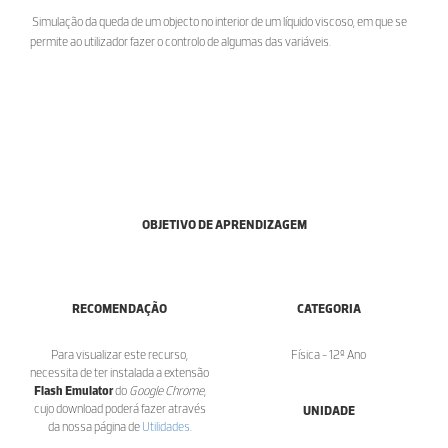
Simulação da queda de um objecto no interior de um líquido viscoso, em que se
permite ao utilizador fazer o controlo de algumas das variáveis.
OBJETIVO DE APRENDIZAGEM
RECOMENDAÇÃO
CATEGORIA
Para visualizar este recurso,
Física - 12º Ano
necessita de ter instalada a extensão
Flash Emulator
do
Google Chrome
,
cujo download poderá fazer através
UNIDADE
da nossa página de
Utilidades
.