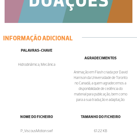
INFORMAÇÃO ADICIONAL
PALAVRAS-CHAVE
AGRADECIMENTOS
Hidrodinâmica, Mecânica
Animação em Flash criada por David
Harrison da Universidade de Toronto
no Canadá, a quem agradecemos a
disponibilidade de cedência do
material para publicação, bem como
para a sua tradução e adaptação.
NOME DO FICHEIRO
TAMANHO DO FICHEIRO
P_ViscousMotion.swf
61.22 KB