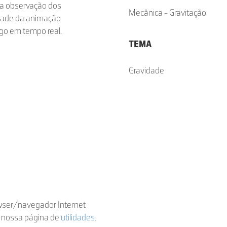
da observação dos
Mecânica - Gravitação
idade da animação
go em tempo real.
TEMA
Gravidade
owser/navegador Internet
a nossa página de
utilidades
.