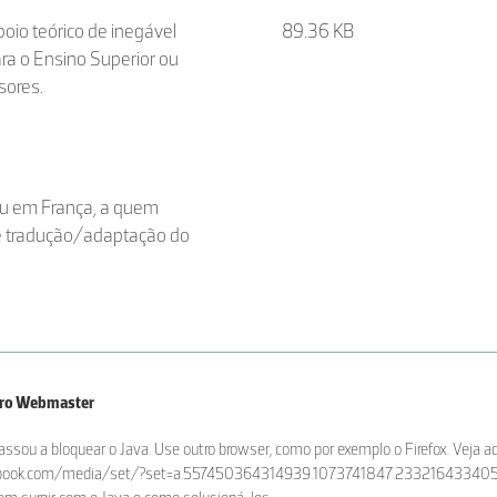
oio teórico de inegável
89.36 KB
ra o Ensino Superior ou
sores.
ceu em França, a quem
 e tradução/adaptação do
iro Webmaster
sou a bloquear o Java. Use outro browser, como por exemplo o Firefox. Veja aq
book.com/media/set/?set=a.557450364314939.1073741847.233216433405