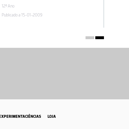
12º Ano
12º Ano
Publicado a 15-01-2009
Publica
EXPERIMENTACIÊNCIAS
LOJA