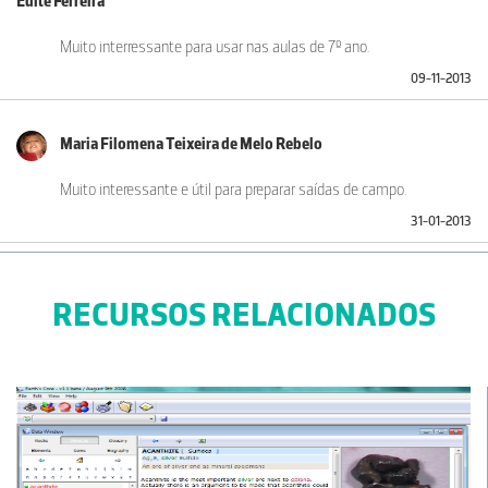
Edite Ferreira
Muito interressante para usar nas aulas de 7º ano.
09-11-2013
Maria Filomena Teixeira de Melo Rebelo
Muito interessante e útil para preparar saídas de campo.
31-01-2013
Alexandra Coelho
RECURSOS RELACIONADOS
Excelente material!
29-03-2012
Sónia
Excelente trabalho da Prof. Dra. Edite Bolacha. Em virtude de não