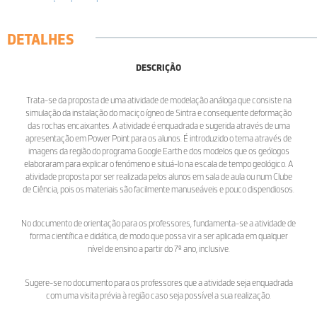
DETALHES
DESCRIÇÃO
Trata-se da proposta de uma atividade de modelação análoga que consiste na
simulação da instalação do maciço ígneo de Sintra e consequente deformação
das rochas encaixantes. A atividade é enquadrada e sugerida através de uma
apresentação em Power Point para os alunos. É introduzido o tema através de
imagens da região do programa Google Earth e dos modelos que os geólogos
elaboraram para explicar o fenómeno e situá-lo na escala de tempo geológico. A
atividade proposta por ser realizada pelos alunos em sala de aula ou num Clube
de Ciência, pois os materiais são facilmente manuseáveis e pouco dispendiosos.
No documento de orientação para os professores, fundamenta-se a atividade de
forma científica e didática, de modo que possa vir a ser aplicada em qualquer
nível de ensino a partir do 7º ano, inclusive.
Sugere-se no documento para os professores que a atividade seja enquadrada
com uma visita prévia à região caso seja possível a sua realização.