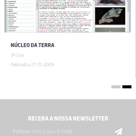
ter a possibilidade de levar os meus alunos a uma aula de campo
à Serra de Sintra pois a distância é um entrave à sua realização.
Assim, pretendo utilizar este material para uma aula de campo
virtual a esta área. Não é a mesma coisa, eu sei, mas assim
possibilito aos meus alunos uma perceção da geologia desta
região.
NÚCLEO DA TERRA
26-03-2012
3º Ciclo
Maria do Carmo Matado Pato Alvarinho
Publicado a 27-01-2009
Acabei de fazer o download e penso poder vir a utilizar no próximo
ano letivo. Parece-me importante e interessante.
26-03-2012
RECEBA A NOSSA NEWSLETTER