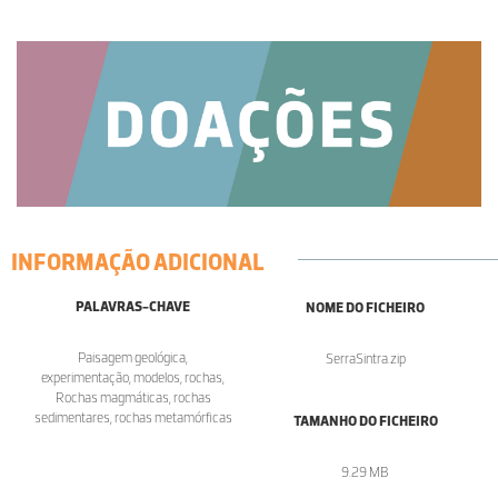
INFORMAÇÃO ADICIONAL
PALAVRAS-CHAVE
NOME DO FICHEIRO
Paisagem geológica,
SerraSintra.zip
experimentação, modelos, rochas,
Rochas magmáticas, rochas
sedimentares, rochas metamórficas
TAMANHO DO FICHEIRO
9.29 MB