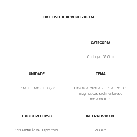
OBJETIVO DE APRENDIZAGEM
CATEGORIA
Geologia - 3º Ciclo
UNIDADE
TEMA
Terra em Transformação
Dinâmica externa da Terra - Rochas
magmáticas, sedimentares e
metamórficas
TIPO DE RECURSO
INTERATIVIDADE
Apresentação de Diapositivos
Passivo