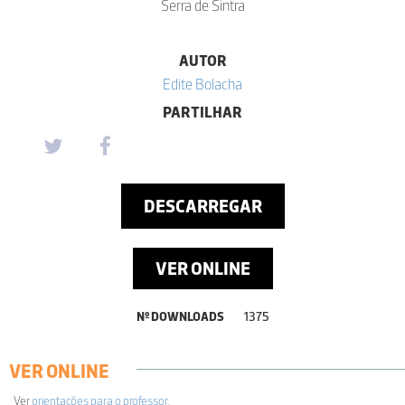
Serra de Sintra
AUTOR
Edite Bolacha
PARTILHAR
DESCARREGAR
VER ONLINE
Nº DOWNLOADS
1375
VER ONLINE
Ver
orientações para o professor
.