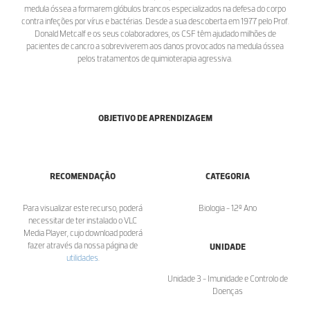
medula óssea a formarem glóbulos brancos especializados na defesa do corpo
contra infeções por vírus e bactérias. Desde a sua descoberta em 1977 pelo Prof.
Donald Metcalf e os seus colaboradores, os CSF têm ajudado milhões de
pacientes de cancro a sobreviverem aos danos provocados na medula óssea
pelos tratamentos de quimioterapia agressiva.
OBJETIVO DE APRENDIZAGEM
RECOMENDAÇÃO
CATEGORIA
Para visualizar este recurso, poderá
Biologia - 12º Ano
necessitar de ter instalado o VLC
Media Player, cujo download poderá
fazer através da nossa página de
UNIDADE
utilidades
.
Unidade 3 - Imunidade e Controlo de
Doenças