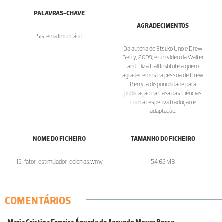
PALAVRAS-CHAVE
AGRADECIMENTOS
Sistema Imunitário
Da autoria de Etsuko Uno e Drew
Berry, 2009, é um vídeo da Walter
and Eliza Hall Institute a quem
agradecemos na pessoa de Drew
Berry, a disponibilidade para
publicação na Casa das Ciências
com a respetiva tradução e
adaptação.
NOME DO FICHEIRO
TAMANHO DO FICHEIRO
15_fator-estimulador-colonias.wmv
54.62 MB
COMENTÁRIOS