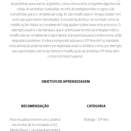
de proteínas para outros organelos, como o lisossoma, o organelo digestivo da
célula. As proteínas traduzidas no retículo endoplasmático rugoso são
transferidas para o complexo de Golgi. Aí, são modificadas e "empacotadas" em
vesículas para serem distribuídas. Esta animação foca-se no modo como as
modificações feitas no complexo de Golgi ajudam a direcionar este processo. O
exemplo usado é o da hidrolase, que é sintetizada no retículo endoplasmático,
modificada no complexo de Golgi e depois transportada para o endossoma, onde
degradará proteínas. Embora esteja indicada para o 10º Ano de Escolaridade,
esta animação pode também ser explorada noutros âmbitos como, por exemplo,
para aprofundar o tema da Síntese e modificação de proteínas (11º Ano), bem
como no Ensino Superior.
OBJETIVO DE APRENDIZAGEM
RECOMENDAÇÃO
CATEGORIA
Para visualizar este recurso, poderá
Biologia - 10º Ano
necessitar de ter instalado o VLC
Media Player, cujo download poderá