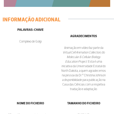
INFORMAÇÃO ADICIONAL
PALAVRAS-CHAVE
AGRADECIMENTOS
Complexo de Golgi
Animação em vídeo faz parte da
Virtual Cell Animation Collection
, do
Molecular & Cellular Biology
Education Project
. Esta é uma
iniciativa da Universidade Estatal do
North Dakota, a quem agradecemos
a
na pessoa da Dr.
Christina Johnson
a disponibilidade para publicação na
Casa das Ciências com a respetiva
tradução e adaptação.
NOME DO FICHEIRO
TAMANHO DO FICHEIRO