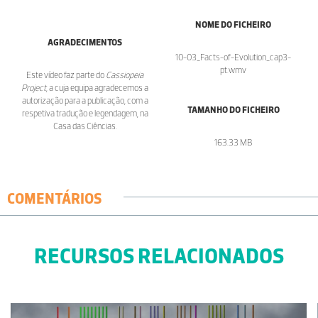
NOME DO FICHEIRO
AGRADECIMENTOS
10-03_Facts-of-Evolution_cap3-
pt.wmv
Este vídeo faz parte do
Cassiopeia
Project
, a cuja equipa agradecemos a
autorização para a publicação, com a
TAMANHO DO FICHEIRO
respetiva tradução e legendagem, na
Casa das Ciências.
163.33 MB
COMENTÁRIOS
RECURSOS RELACIONADOS