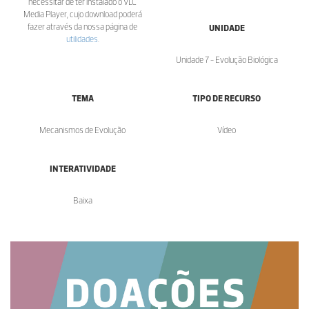
necessitar de ter instalado o VLC
Media Player, cujo download poderá
fazer através da nossa página de
UNIDADE
utilidades
.
Unidade 7 - Evolução Biológica
TEMA
TIPO DE RECURSO
Mecanismos de Evolução
Vídeo
INTERATIVIDADE
Baixa