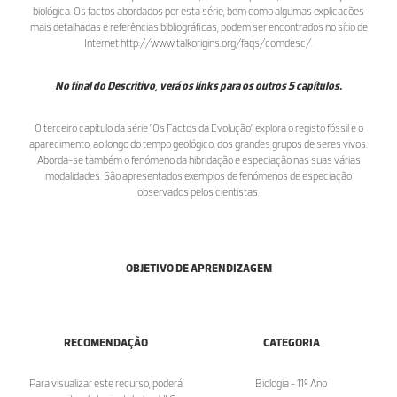
biológica. Os factos abordados por esta série, bem como algumas explicações
mais detalhadas e referências bibliográficas, podem ser encontrados no sítio de
Internet http://www.talkorigins.org/faqs/comdesc/.
No final do Descritivo, verá os links para os outros 5 capítulos.
O terceiro capítulo da série "Os Factos da Evolução" explora o registo fóssil e o
aparecimento, ao longo do tempo geológico, dos grandes grupos de seres vivos.
Aborda-se também o fenómeno da hibridação e especiação nas suas várias
modalidades. São apresentados exemplos de fenómenos de especiação
observados pelos cientistas.
OBJETIVO DE APRENDIZAGEM
RECOMENDAÇÃO
CATEGORIA
Para visualizar este recurso, poderá
Biologia - 11º Ano