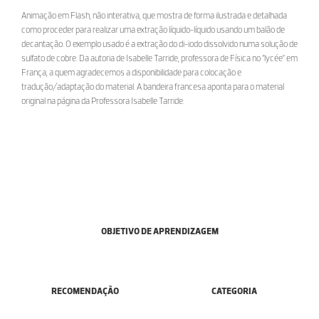
Animação em Flash, não interativa, que mostra de forma ilustrada e detalhada
como proceder para realizar uma extração líquido-líquido usando um balão de
decantação. O exemplo usado é a extração do di-iodo dissolvido numa solução de
sulfato de cobre. Da autoria de Isabelle Tarride, professora de Física no “lycée” em
França, a quem agradecemos a disponibilidade para colocação e
tradução/adaptação do material. A bandeira francesa aponta para o material
original na página da Professora Isabelle Tarride.
OBJETIVO DE APRENDIZAGEM
RECOMENDAÇÃO
CATEGORIA