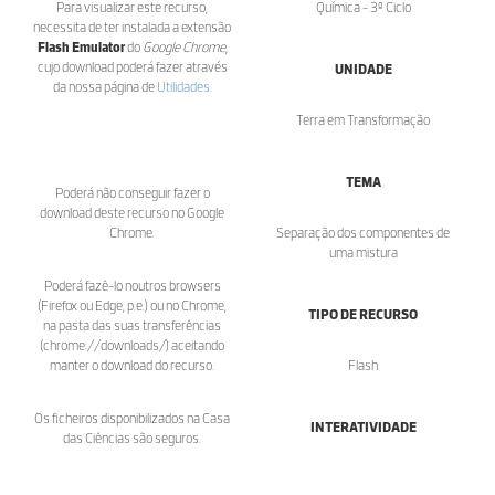
Para visualizar este recurso,
Química - 3º Ciclo
necessita de ter instalada a extensão
Flash Emulator
do
Google Chrome
,
cujo download poderá fazer através
UNIDADE
da nossa página de
Utilidades
.
Terra em Transformação
TEMA
Poderá não conseguir fazer o
download deste recurso no Google
Chrome.
Separação dos componentes de
uma mistura
Poderá fazê-lo noutros browsers
(Firefox ou Edge, p.e.) ou no Chrome,
TIPO DE RECURSO
na pasta das suas transferências
(chrome://downloads/) aceitando
manter o download do recurso.
Flash
Os ficheiros disponibilizados na Casa
INTERATIVIDADE
das Ciências são seguros.