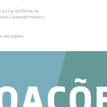
, p.e.) ou no Chrome, na
loads/) aceitando manter o
as são seguros.