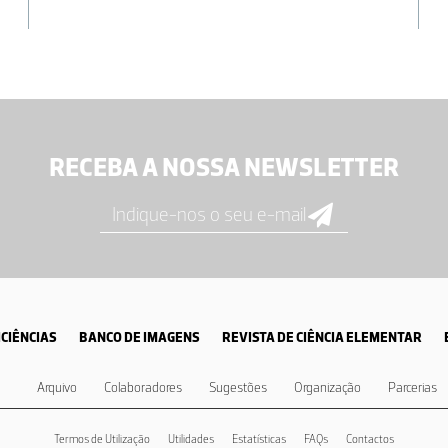
RECEBA A NOSSA NEWSLETTER
CIÊNCIAS
BANCO DE IMAGENS
REVISTA DE CIÊNCIA ELEMENTAR
Arquivo
Colaboradores
Sugestões
Organização
Parcerias
Termos de Utilização
Utilidades
Estatísticas
FAQs
Contactos