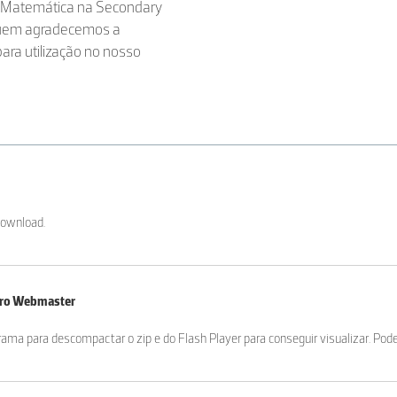
 e Matemática na Secondary
 quem agradecemos a
para utilização no nosso
download.
iro Webmaster
ama para descompactar o zip e do Flash Player para conseguir visualizar. Pod