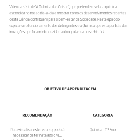
Vídeo da série de "A Química das Coisas", que pretende revelar a química
escondida no nosso dia-a-dia e mostrar como os desenvolvimentos recentes
desta Ciência contribuem para o bem-estar da Sociedade. Neste episódio
explica-se o funcionamento dos detergentes e a Química que está por trás das
inovações que foram introduzidas ao longo da sua breve história.
OBJETIVO DE APRENDIZAGEM
RECOMENDAÇÃO
CATEGORIA
Para visualizar este recurso, poderá
Química - 11º Ano
necessitar de ter instalado o VLC