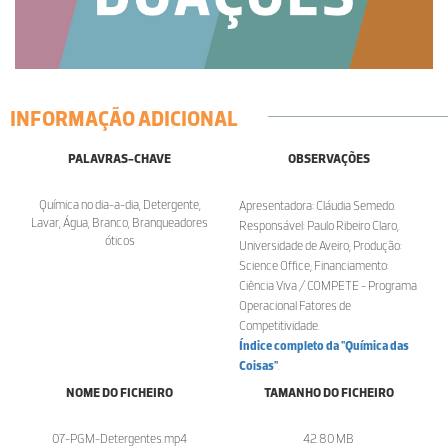
INFORMAÇÃO ADICIONAL
PALAVRAS-CHAVE
OBSERVAÇÕES
Química no dia-a-dia, Detergente,
Apresentadora: Cláudia Semedo.
Lavar, Água, Branco, Branqueadores
Responsável: Paulo Ribeiro Claro,
óticos
Universidade de Aveiro; Produção:
Science Office; Financiamento:
Ciência Viva / COMPETE - Programa
Operacional Fatores de
Competitividade.
Índice completo da "Química das
Coisas"
.
NOME DO FICHEIRO
TAMANHO DO FICHEIRO
07-PGM-Detergentes.mp4
42.80 MB