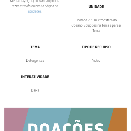
Media Player, cujo download poderá
fazer através da nossa página de
UNIDADE
utilidades
.
Unidade 2 ? Da Atmosfera ao
Oceano: Soluções na Terra e para a
Terra
TEMA
TIPO DE RECURSO
Detergentes
Vídeo
INTERATIVIDADE
Baixa