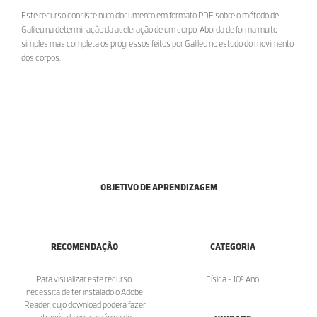
Este recurso consiste num documento em formato PDF sobre o método de
Galileu na determinação da aceleração de um corpo. Aborda de forma muito
simples mas completa os progressos feitos por Galileu no estudo do movimento
dos corpos.
OBJETIVO DE APRENDIZAGEM
RECOMENDAÇÃO
CATEGORIA
Para visualizar este recurso,
Física - 10º Ano
necessita de ter instalado o Adobe
Reader, cujo download poderá fazer