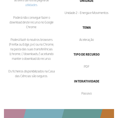
através da nossa página de
UNIDADE
utilidades
.
Unidade 2 - Energia e Movimentos
Poderá não conseguir fazer o
download deste recurso no Google
Chrome.
TEMA
Poderá fazê-lo noutros browsers
Aceleração
(Firefox ou Edge, p.e.) ou no Chrome,
na pasta das suas transferências
(chrome://downloads/) aceitando
TIPO DE RECURSO
manter o download do recurso.
PDF
Os ficheiros disponibilizados na Casa
das Ciências são seguros.
INTERATIVIDADE
Passivo