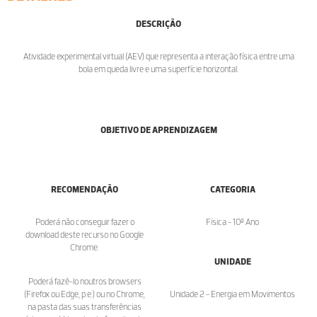
DESCRIÇÃO
Atividade experimental virtual (AEV) que representa a interação física entre uma
bola em queda livre e uma superfície horizontal.
OBJETIVO DE APRENDIZAGEM
RECOMENDAÇÃO
CATEGORIA
Poderá não conseguir fazer o
Física - 10º Ano
download deste recurso no Google
Chrome.
UNIDADE
Poderá fazê-lo noutros browsers
(Firefox ou Edge, p.e.) ou no Chrome,
Unidade 2 - Energia em Movimentos
na pasta das suas transferências