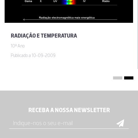
Esta AEV é tudo menos semelhante à disponível no compadre.org.
Apreciei bastante a programação das várias atividades, que
promovem um ensino da física mais interativo e esclarecedor
para os alunos. Passará, sem dúvida, a constar das minhas
planificações aquando do estudo de colisões.
RADIAÇÃO E TEMPERATURA
26-02-2013
10º Ano
Maria Deolinda Gonçalves da Costa Campos
Publicado a 10-09-2009
Simulação semelhante à disponível em compadre.org, com a
vantagem de estar escrita em Português
13-02-2013
RECEBA A NOSSA NEWSLETTER