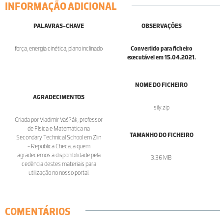
INFORMAÇÃO ADICIONAL
PALAVRAS-CHAVE
OBSERVAÇÕES
força, energia cinética, plano inclinado
Convertido para ficheiro
executável em 15.04.2021.
NOME DO FICHEIRO
AGRADECIMENTOS
sily.zip
Criada por Vladimir Vaš?ák, professor
de Física e Matemática na
TAMANHO DO FICHEIRO
Secondary Technical School em Zlin
- Republica Checa, a quem
agradecemos a disponibilidade pela
3.36 MB
cedência destes materiais para
utilização no nosso portal.
COMENTÁRIOS