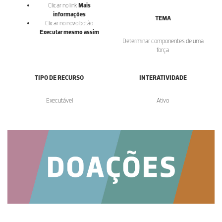
Clicar no link
Mais
informações
TEMA
Clicar no novo botão
Executar mesmo assim
Determinar componentes de uma
força
TIPO DE RECURSO
INTERATIVIDADE
Executável
Ativo