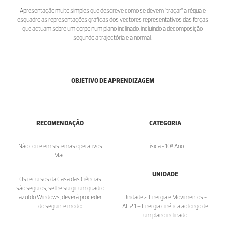
Apresentação muito simples que descreve como se devem "traçar" a régua e
esquadro as representações gráficas dos vectores representativos das forças
que actuam sobre um corpo num plano inclinado, incluindo a decomposição
segundo a trajectória e a normal.
OBJETIVO DE APRENDIZAGEM
RECOMENDAÇÃO
CATEGORIA
Não corre em sistemas operativos
Física - 10º Ano
Mac.
UNIDADE
Os recursos da Casa das Ciências
são seguros, se lhe surgir um quadro
azul do Windows, deverá proceder
Unidade 2 Energia e Movimentos -
do seguinte modo:
AL 2.1 – Energia cinética ao longo de
um plano inclinado