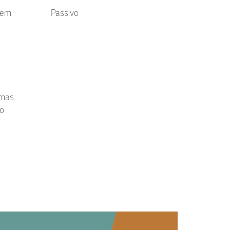
a em
Passivo
emas
ão