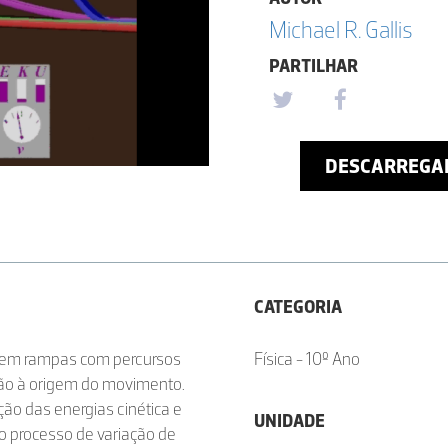
Michael R. Gallis
PARTILHAR
DESCARREGA
CATEGORIA
erem rampas com percursos
Física - 10º Ano
ão à origem do movimento.
ção das energias cinética e
UNIDADE
r o processo de variação de