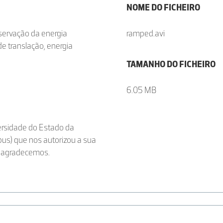
NOME DO FICHEIRO
servação da energia
ramped.avi
 translação, energia
TAMANHO DO FICHEIRO
6.05 MB
versidade do Estado da
pus) que nos autorizou a sua
m agradecemos.