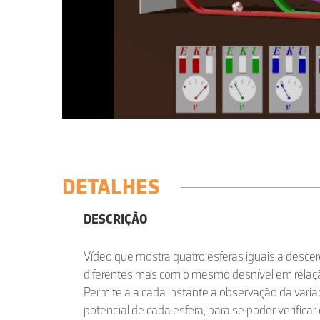
DETALHES
DESCRIÇÃO
Vídeo que mostra quatro esferas iguais a desc
diferentes mas com o mesmo desnível em relaç
Permite a a cada instante a observação da varia
potencial de cada esfera, para se poder verifica