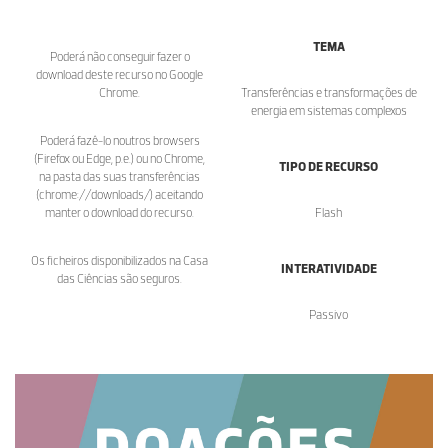
TEMA
Poderá não conseguir fazer o
download deste recurso no Google
Chrome.
Transferências e transformações de
energia em sistemas complexos
Poderá fazê-lo noutros browsers
(Firefox ou Edge, p.e.) ou no Chrome,
TIPO DE RECURSO
na pasta das suas transferências
(chrome://downloads/) aceitando
manter o download do recurso.
Flash
Os ficheiros disponibilizados na Casa
INTERATIVIDADE
das Ciências são seguros.
Passivo