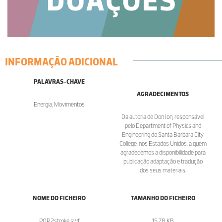
INFORMAÇÃO ADICIONAL
PALAVRAS-CHAVE
AGRADECIMENTOS
Energia, Movimentos
Da autoria de Don Ion, responsável
pelo Department of Physics and
Engineering do Santa Barbara City
College, nos Estados Unidos, a quem
agradecemos a disponibilidade para
publicação adaptação e tradução
dos seus materiais.
NOME DO FICHEIRO
TAMANHO DO FICHEIRO
POR2stroke.swf
15.78 KB