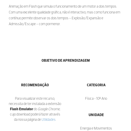
Animação em Flash que simula o funcionamento de um motor a dois tempos.
Com uma excelente qualidade gráfica, não é interactivo, mas como funciona em
contínuo permite observar os dois tempos – Explosão/Expansão e
Admissão/Escape – com pormenor.
OBJETIVO DE APRENDIZAGEM
RECOMENDAÇÃO
CATEGORIA
Para visualizar este recurso,
Física - 10º Ano
necessita de ter instalada a extensão
Flash Emulator
do
Google Chrome
,
cujo download poderá fazer através
UNIDADE
da nossa página de
Utilidades
.
Energia e Movimentos