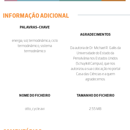
INFORMAÇÃO ADICIONAL
PALAVRAS-CHAVE
AGRADECIMENTOS
energia, sol, termodinâmica, ciclo
termodinâmico, sistema
Da autoria de Dr. Michael R. Gallis da
termodinâmico
Universidade do Estado da
Pensilvânia nos Estados Unidos
(Schuylkill Campus), que nos
autorizou a sua colocação no portal
Casa das Ciências e a quem
agradecemos.
NOME DO FICHEIRO
TAMANHO DO FICHEIRO
otto_cycle.avi
2.55 MB