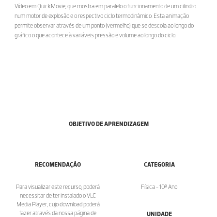
Vídeo em QuickMovie, que mostra em paralelo o funcionamento de um cilindro
num motor de explosão e o respectivo ciclo termodinâmico. Esta animação
permite observar através de um ponto (vermelho) que se descola ao longo do
gráfico o que acontece à variáveis pressão e volume ao longo do ciclo.
OBJETIVO DE APRENDIZAGEM
RECOMENDAÇÃO
CATEGORIA
Para visualizar este recurso, poderá
Física - 10º Ano
necessitar de ter instalado o VLC
Media Player, cujo download poderá
fazer através da nossa página de
UNIDADE