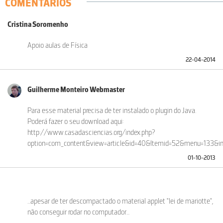
COMENTÁRIOS
Cristina Soromenho
Apoio aulas de Física
22-04-2014
Guilherme Monteiro Webmaster
Para esse material precisa de ter instalado o plugin do Java.
Poderá fazer o seu download aqui:
http://www.casadasciencias.org/index.php?
option=com_content&view=article&id=40&Itemid=52&menu=133&in
01-10-2013
...apesar de ter descompactado o material applet "lei de mariotte",
não conseguir rodar no computador...