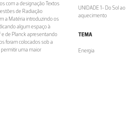
ros com a designação Textos
UNIDADE 1- Do Sol ao
 questões de Radiação
aquecimento
m a Matéria introduzindo os
edicando algum espaço à
f e de Planck apresentando
TEMA
tos foram colocados sob a
a permitir uma maior
Energia