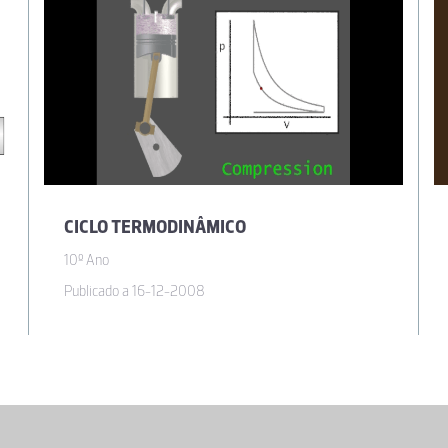
CICLO TERMODINÂMICO
10º Ano
Publicado a 16-12-2008