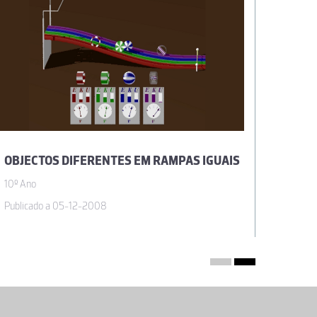
OBJECTOS DIFERENTES EM RAMPAS IGUAIS
OBJEC
10º Ano
10º Ano
Publicado a 05-12-2008
Publica