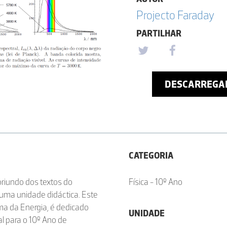
Projecto Faraday
PARTILHAR
DESCARREGA
CATEGORIA
oriundo dos textos do
Física - 10º Ano
uma unidade didáctica. Este
a da Energia, é dedicado
UNIDADE
al para o 10º Ano de