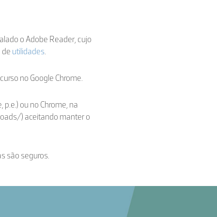
stalado o Adobe Reader, cujo
a de
utilidades
.
ecurso no Google Chrome.
, p.e.) ou no Chrome, na
loads/) aceitando manter o
as são seguros.