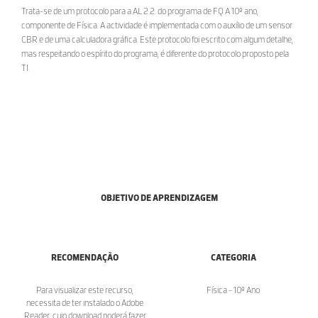
Trata-se de um protocolo para a AL 2.2. do programa de FQ A 10º ano,
componente de Física. A actividade é implementada com o auxílio de um sensor
CBR e de uma calculadora gráfica. Este protocolo foi escrito com algum detalhe,
mas respeitando o espírito do programa; é diferente do protocolo proposto pela
TI.
OBJETIVO DE APRENDIZAGEM
RECOMENDAÇÃO
CATEGORIA
Para visualizar este recurso,
Física - 10º Ano
necessita de ter instalado o Adobe
Reader, cujo download poderá fazer