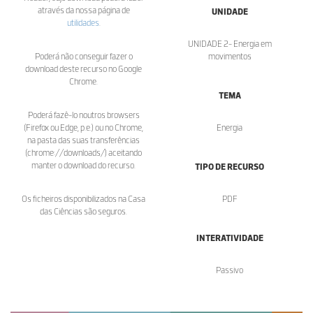
através da nossa página de
UNIDADE
utilidades
.
UNIDADE 2- Energia em
Poderá não conseguir fazer o
movimentos
download deste recurso no Google
Chrome.
TEMA
Poderá fazê-lo noutros browsers
(Firefox ou Edge, p.e.) ou no Chrome,
Energia
na pasta das suas transferências
(chrome://downloads/) aceitando
manter o download do recurso.
TIPO DE RECURSO
Os ficheiros disponibilizados na Casa
PDF
das Ciências são seguros.
INTERATIVIDADE
Passivo