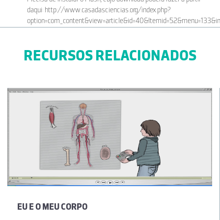
daqui: http://www.casadasciencias.org/index.php?
option=com_content&view=article&id=40&Itemid=52&menu=133&in
10-01-2014
RECURSOS RELACIONADOS
Rosa Maria Oliveira Santos Pinheiro
Exmo Srs Drs Conheci este material no Workshop e fiz download
para usá-lo numa das aulas. Contudo, nem no meu computador
nem no da escola, tive acesso ao mesmo (não consegui abrir o
documento). Com os meus cumprimentos, Rosa Maria Pinheiro
09-01-2014
Célia Esperança Fonseca Augusto
Muito pedagógico
14-11-2013
EU E O MEU CORPO