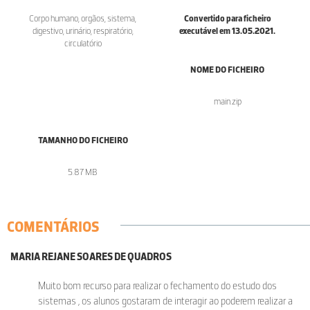
Corpo humano, orgãos, sistema,
Convertido para ficheiro
digestivo, urinário, respiratório,
executável em 13.05.2021.
circulatório
NOME DO FICHEIRO
main.zip
TAMANHO DO FICHEIRO
5.87 MB
COMENTÁRIOS
MARIA REJANE SOARES DE QUADROS
Muito bom recurso para realizar o fechamento do estudo dos
sistemas , os alunos gostaram de interagir ao poderem realizar a