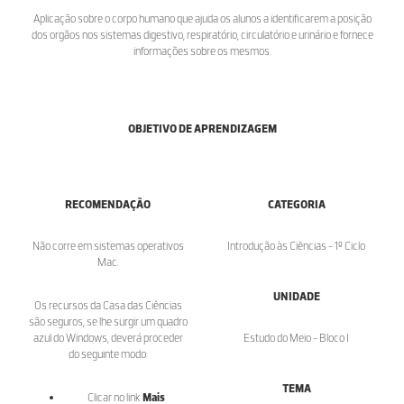
Aplicação sobre o corpo humano que ajuda os alunos a identificarem a posição
dos orgãos nos sistemas digestivo, respiratório, circulatório e urinário e fornece
informações sobre os mesmos.
OBJETIVO DE APRENDIZAGEM
RECOMENDAÇÃO
CATEGORIA
Não corre em sistemas operativos
Introdução às Ciências - 1º Ciclo
Mac.
UNIDADE
Os recursos da Casa das Ciências
são seguros, se lhe surgir um quadro
azul do Windows, deverá proceder
Estudo do Meio - Bloco I
do seguinte modo:
TEMA
Clicar no link
Mais