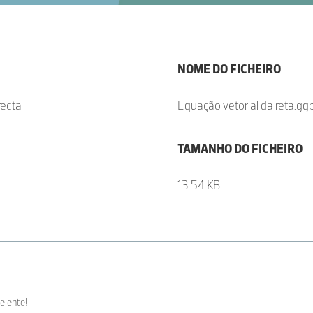
NOME DO FICHEIRO
recta
Equação vetorial da reta.gg
TAMANHO DO FICHEIRO
13.54 KB
elente!