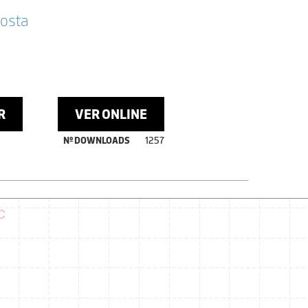
Costa
R
VER ONLINE
Nº DOWNLOADS
1257