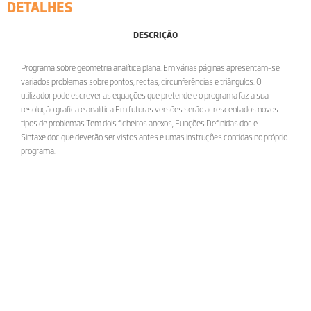
DETALHES
DESCRIÇÃO
Programa sobre geometria analítica plana. Em várias páginas apresentam-se
variados problemas sobre pontos, rectas, circunferências e triângulos. O
utilizador pode escrever as equações que pretende e o programa faz a sua
resolução gráfica e analítica.Em futuras versões serão acrescentados novos
tipos de problemas.Tem dois ficheiros anexos, Funções Definidas.doc e
Sintaxe.doc que deverão ser vistos antes e umas instruções contidas no próprio
programa.