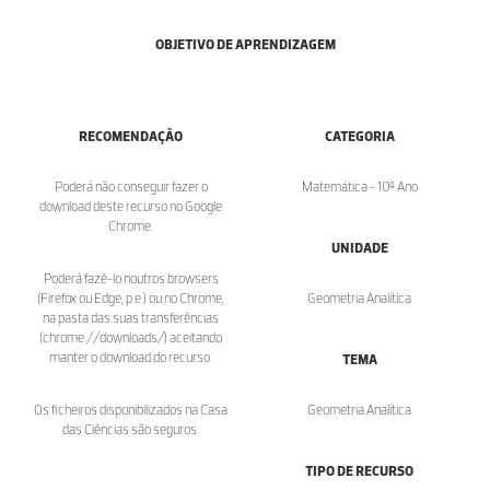
OBJETIVO DE APRENDIZAGEM
RECOMENDAÇÃO
CATEGORIA
Poderá não conseguir fazer o
Matemática - 10º Ano
download deste recurso no Google
Chrome.
UNIDADE
Poderá fazê-lo noutros browsers
(Firefox ou Edge, p.e.) ou no Chrome,
Geometria Analítica
na pasta das suas transferências
(chrome://downloads/) aceitando
manter o download do recurso.
TEMA
Os ficheiros disponibilizados na Casa
Geometria Analítica
das Ciências são seguros.
TIPO DE RECURSO