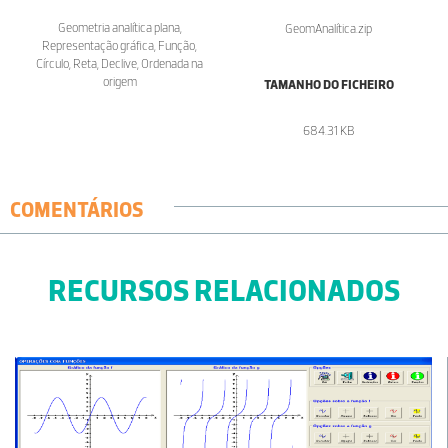
Geometria analítica plana,
GeomAnalítica.zip
Representação gráfica, Função,
Círculo, Reta, Declive, Ordenada na
origem
TAMANHO DO FICHEIRO
684.31 KB
COMENTÁRIOS
RECURSOS RELACIONADOS