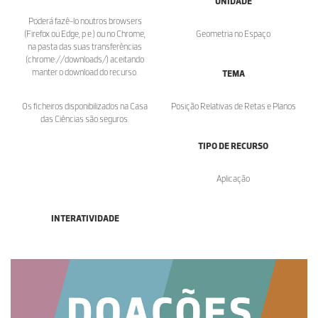
UNIDADE
Poderá fazê-lo noutros browsers
(Firefox ou Edge, p.e.) ou no Chrome,
Geometria no Espaço
na pasta das suas transferências
(chrome://downloads/) aceitando
manter o download do recurso.
TEMA
Os ficheiros disponibilizados na Casa
Posição Relativas de Retas e Planos
das Ciências são seguros.
TIPO DE RECURSO
Aplicação
INTERATIVIDADE