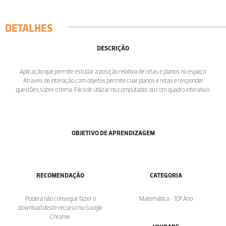
DETALHES
DESCRIÇÃO
Aplicação que permite estudar a posição relativa de retas e planos no espaço.
Através de interação com objetos permite criar planos e retas e responder
questões sobre o tema. Fácil de utilizar no computador ou com quadro interativo.
OBJETIVO DE APRENDIZAGEM
RECOMENDAÇÃO
CATEGORIA
Poderá não conseguir fazer o
Matemática - 10º Ano
download deste recurso no Google
Chrome.