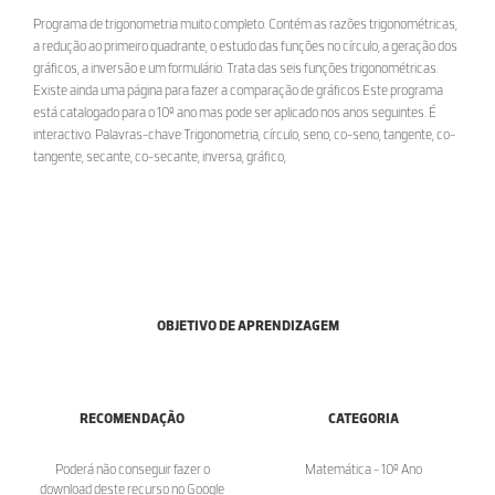
Programa de trigonometria muito completo. Contém as razões trigonométricas,
a redução ao primeiro quadrante, o estudo das funções no círculo, a geração dos
gráficos, a inversão e um formulário. Trata das seis funções trigonométricas.
Existe ainda uma página para fazer a comparação de gráficos.Este programa
está catalogado para o 10º ano mas pode ser aplicado nos anos seguintes. É
interactivo. Palavras-chave:Trigonometria, círculo, seno, co-seno, tangente, co-
tangente, secante, co-secante, inversa, gráfico,
OBJETIVO DE APRENDIZAGEM
RECOMENDAÇÃO
CATEGORIA
Poderá não conseguir fazer o
Matemática - 10º Ano
download deste recurso no Google