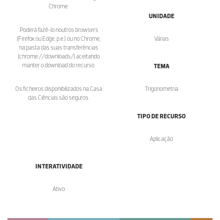
Chrome.
UNIDADE
Poderá fazê-lo noutros browsers
(Firefox ou Edge, p.e.) ou no Chrome,
Várias
na pasta das suas transferências
(chrome://downloads/) aceitando
manter o download do recurso.
TEMA
Os ficheiros disponibilizados na Casa
Trigonometria
das Ciências são seguros.
TIPO DE RECURSO
Aplicação
INTERATIVIDADE
Ativo