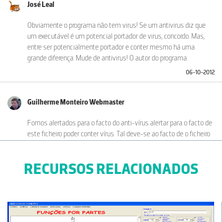
José Leal
Obviamente o programa não tem virus! Se um antivirus diz que
um executável é um potencial portador de virus, concordo. Mas,
entre ser potencialmente portador e conter mesmo há uma
grande diferença. Mude de antivirus! O autor do programa.
06-10-2012
Guilherme Monteiro Webmaster
Fomos alertados para o facto do anti-vírus alertar para o facto de
este ficheiro poder conter vírus. Tal deve-se ao facto de o ficheiro
zip conter um ficheiro executável (exe), que é o ficheiro de arranque
do programa. Este tipo de ficheiros é de facto o tipo de ficheiros
RECURSOS RELACIONADOS
que poderá conter vírus e dos quais os utilizadores da internet
devem desconfiar quando não conheçam a origem do mesmo.
Não é caso, na Casa das Ciências garantimos que todos os
materiais publicados estão isentos de vírus.
03-09-2012