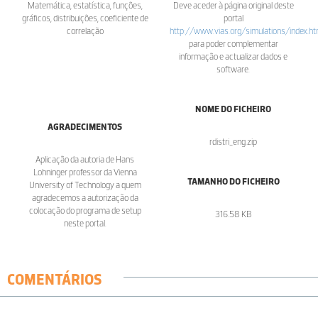
Matemática, estatística, funções,
Deve aceder à página original deste
gráficos, distribuições, coeficiente de
portal
correlação
http://www.vias.org/simulations/index.ht
para poder complementar
informação e actualizar dados e
software.
NOME DO FICHEIRO
AGRADECIMENTOS
rdistri_eng.zip
Aplicação da autoria de Hans
Lohninger professor da Vienna
TAMANHO DO FICHEIRO
University of Technology a quem
agradecemos a autorização da
colocação do programa de setup
316.58 KB
neste portal.
COMENTÁRIOS