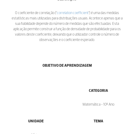
O coeficiente de correlação ("
correlation coefficient
") é uma das medidas
estatísticas mais utilizadas para distribuições usuais. Acontece apenas que a
sua fiabilidade depende do número de medidas que são efectuadas. Esta
aplicação permite construir a função de densidade de probabilidade para os
valores deste coeficiente, deixando que o utilizador controle o número de
observações e o coeficiente esperado.
OBJETIVO DE APRENDIZAGEM
CATEGORIA
Matemática - 10º Ano
UNIDADE
TEMA