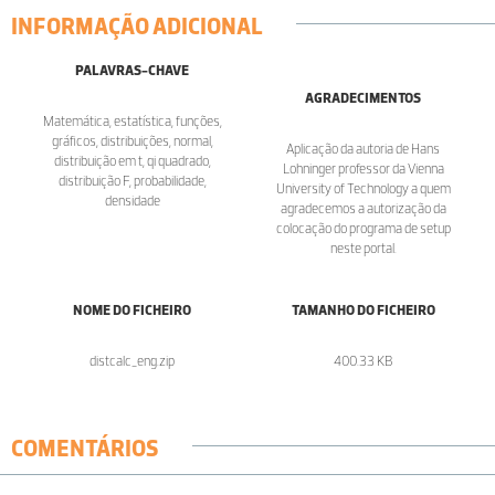
INFORMAÇÃO ADICIONAL
PALAVRAS-CHAVE
AGRADECIMENTOS
Matemática, estatística, funções,
gráficos, distribuições, normal,
Aplicação da autoria de Hans
distribuição em t, qi quadrado,
Lohninger professor da Vienna
distribuição F, probabilidade,
University of Technology a quem
densidade
agradecemos a autorização da
colocação do programa de setup
neste portal.
NOME DO FICHEIRO
TAMANHO DO FICHEIRO
distcalc_eng.zip
400.33 KB
COMENTÁRIOS