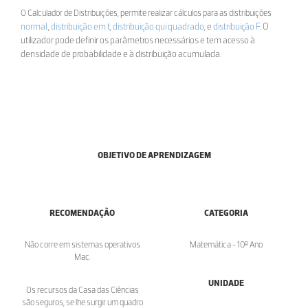
O Calculador de Distribuições, permite realizar cálculos para as distribuições
normal
,
distribuição em t
,
distribuição qui quadrado
, e
distribuição F
. O
utilizador pode definir os parâmetros necessários e tem acesso à
densidade de probabilidade e à distribuição acumulada.
OBJETIVO DE APRENDIZAGEM
RECOMENDAÇÃO
CATEGORIA
Não corre em sistemas operativos
Matemática - 10º Ano
Mac.
UNIDADE
Os recursos da Casa das Ciências
são seguros, se lhe surgir um quadro