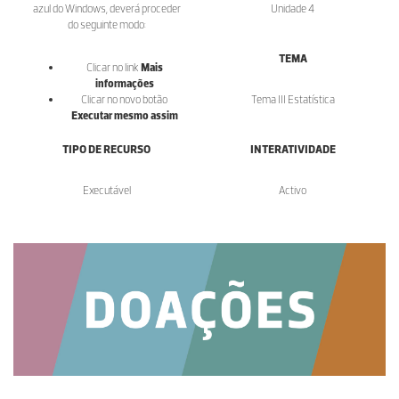
azul do Windows, deverá proceder
Unidade 4
do seguinte modo:
TEMA
Clicar no link
Mais
informações
Clicar no novo botão
Tema III Estatística
Executar mesmo assim
TIPO DE RECURSO
INTERATIVIDADE
Executável
Activo