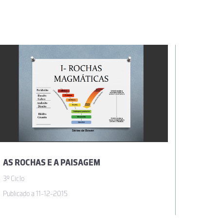
AS ROCHAS E A PAISAGEM
3º Ciclo
3º Ciclo
Publicado a 11-12-2015
Publica