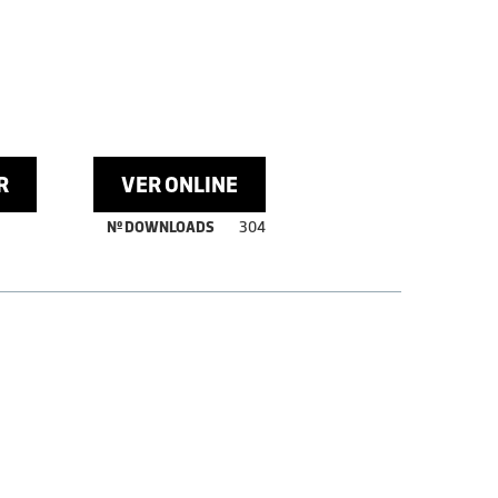
R
VER ONLINE
Nº DOWNLOADS
304