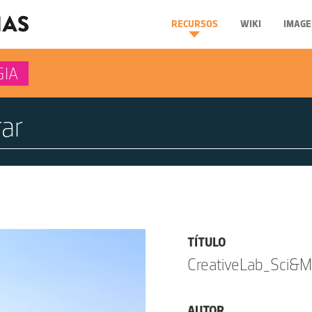
RECURSOS
WIKI
IMAGE
GIA
TÍTULO
CreativeLab_Sci&Ma
AUTOR