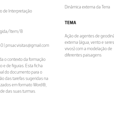
Dinâmica externa da Terra
o de Interpretação
TEMA
tegida/Item/8
Ação de agentes de geodin
externa (água, vento e sere
30 | pnsacvisitas@gmail.com
vivos) com a modelação de
diferentes paisagens
rda o contexto da formação
o e de figuras. Esta ficha
inal do documento para o
ão das tarefas sugeridas na
ilizados em formato Word®,
dade das suas turmas.