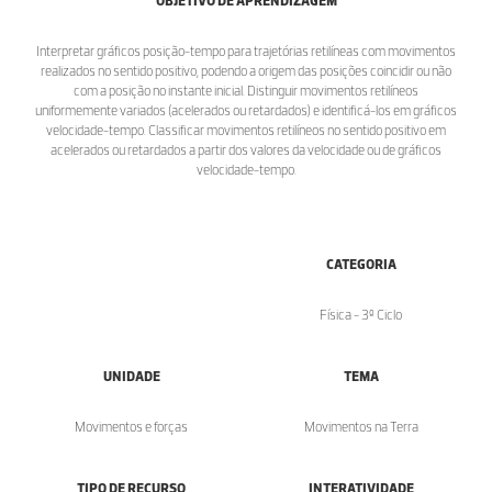
OBJETIVO DE APRENDIZAGEM
Interpretar gráficos posição-tempo para trajetórias retilíneas com movimentos
realizados no sentido positivo, podendo a origem das posições coincidir ou não
com a posição no instante inicial. Distinguir movimentos retilíneos
uniformemente variados (acelerados ou retardados) e identificá-los em gráficos
velocidade-tempo. Classificar movimentos retilíneos no sentido positivo em
acelerados ou retardados a partir dos valores da velocidade ou de gráficos
velocidade-tempo.
CATEGORIA
Física - 3º Ciclo
UNIDADE
TEMA
Movimentos e forças
Movimentos na Terra
TIPO DE RECURSO
INTERATIVIDADE