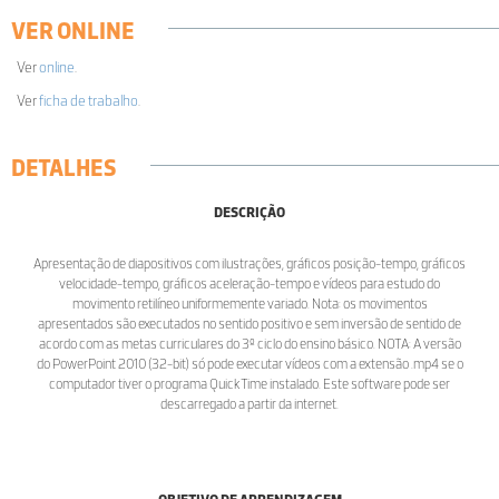
VER ONLINE
Ver
online
.
Ver
ficha de trabalho
.
DETALHES
DESCRIÇÃO
Apresentação de diapositivos com ilustrações, gráficos posição-tempo, gráficos
velocidade-tempo, gráficos aceleração-tempo e vídeos para estudo do
movimento retilíneo uniformemente variado. Nota: os movimentos
apresentados são executados no sentido positivo e sem inversão de sentido de
acordo com as metas curriculares do 3º ciclo do ensino básico. NOTA: A versão
do PowerPoint 2010 (32-bit) só pode executar vídeos com a extensão .mp4 se o
computador tiver o programa QuickTime instalado. Este software pode ser
descarregado a partir da internet.