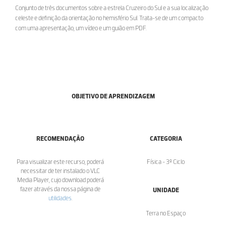
Conjunto de três documentos sobre a estrela Cruzeiro do Sul e a sua localização
celeste e definição da orientação no hemisfério Sul. Trata-se de um compacto
com uma apresentação, um vídeo e um guião em PDF.
OBJETIVO DE APRENDIZAGEM
RECOMENDAÇÃO
CATEGORIA
Para visualizar este recurso, poderá
Física - 3º Ciclo
necessitar de ter instalado o VLC
Media Player, cujo download poderá
fazer através da nossa página de
UNIDADE
utilidades
.
Terra no Espaço