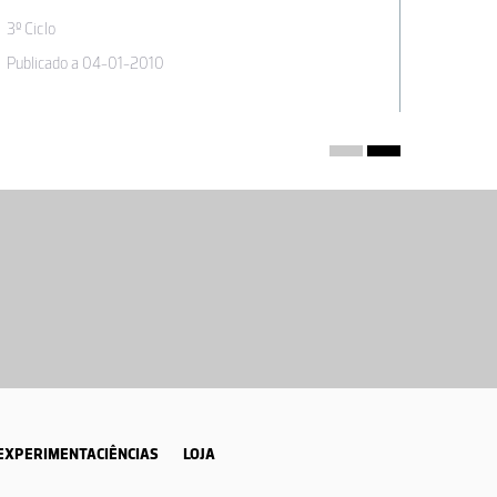
3º Ciclo
3º Ciclo
Publicado a 04-01-2010
Publicad
EXPERIMENTACIÊNCIAS
LOJA