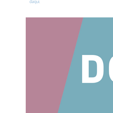
daqui
.