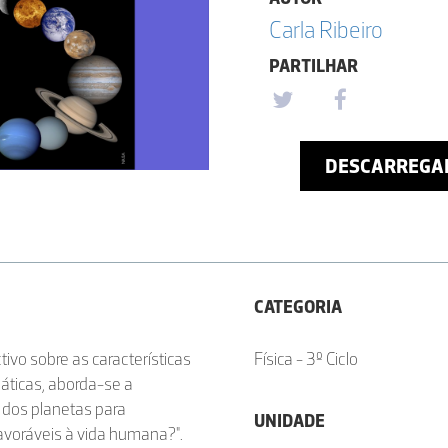
Carla Ribeiro
PARTILHAR
DESCARREGA
CATEGORIA
ivo sobre as características
Física - 3º Ciclo
áticas, aborda-se a
 dos planetas para
UNIDADE
avoráveis à vida humana?".