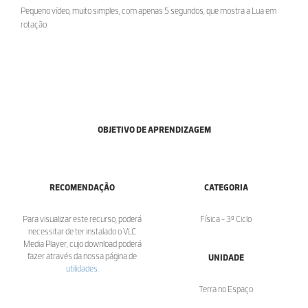
Pequeno vídeo, muito simples, com apenas 5 segundos, que mostra a Lua em
rotação.
OBJETIVO DE APRENDIZAGEM
RECOMENDAÇÃO
CATEGORIA
Para visualizar este recurso, poderá
Física - 3º Ciclo
necessitar de ter instalado o VLC
Media Player, cujo download poderá
fazer através da nossa página de
UNIDADE
utilidades
.
Terra no Espaço