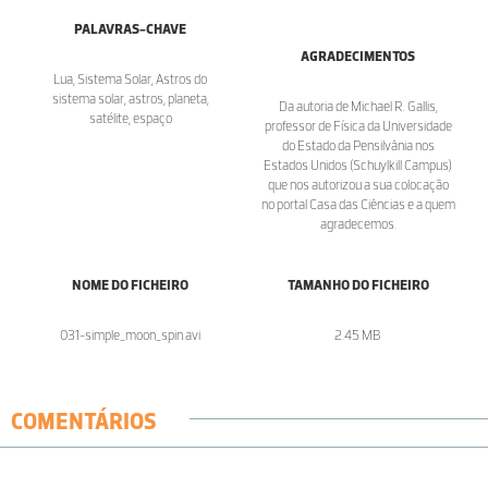
PALAVRAS-CHAVE
AGRADECIMENTOS
Lua, Sistema Solar, Astros do
sistema solar, astros, planeta,
Da autoria de Michael R. Gallis,
satélite, espaço
professor de Física da Universidade
do Estado da Pensilvânia nos
Estados Unidos (Schuylkill Campus)
que nos autorizou a sua colocação
no portal Casa das Ciências e a quem
agradecemos.
NOME DO FICHEIRO
TAMANHO DO FICHEIRO
031-simple_moon_spin.avi
2.45 MB
COMENTÁRIOS