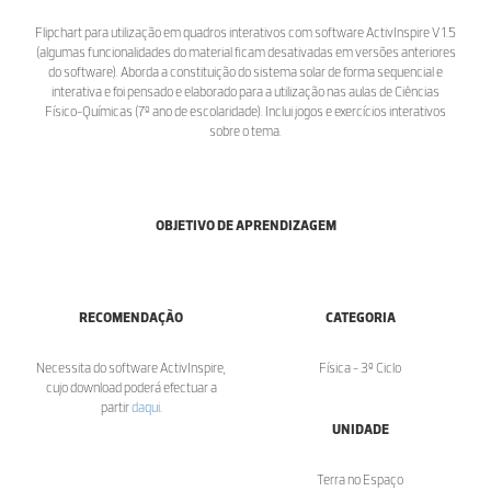
Flipchart para utilização em quadros interativos com software ActivInspire V 1.5
(algumas funcionalidades do material ficam desativadas em versões anteriores
do software). Aborda a constituição do sistema solar de forma sequencial e
interativa e foi pensado e elaborado para a utilização nas aulas de Ciências
Físico-Químicas (7º ano de escolaridade). Inclui jogos e exercícios interativos
sobre o tema.
OBJETIVO DE APRENDIZAGEM
RECOMENDAÇÃO
CATEGORIA
Necessita do software ActivInspire,
Física - 3º Ciclo
cujo download poderá efectuar a
partir
daqui
.
UNIDADE
Terra no Espaço