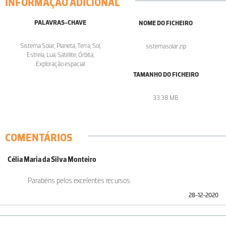
INFORMAÇÃO ADICIONAL
PALAVRAS-CHAVE
NOME DO FICHEIRO
Sistema Solar, Planeta, Terra, Sol,
sistemasolar.zip
Estrela, Lua, Satélite, Órbita,
Exploração espacial
TAMANHO DO FICHEIRO
33.38 MB
COMENTÁRIOS
Célia Maria da Silva Monteiro
Parabéns pelos excelentes recursos.
28-12-2020